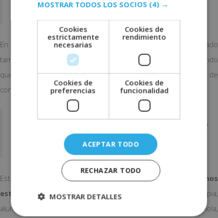
MOSTRAR TODOS LOS SOCIOS
(4) →
estado pendientes de mi evolución.”
Cookies
Cookies de
estrictamente
rendimiento
En titulaciones más creativas, como interiorismo, el alumnado
necesarias
también
resalta la estructura y la tutorización
, reconociend
que el trato humano marca la diferencia y genera vínculos de
Cookies de
Cookies de
confianza duraderos. Manel Serrano afirma:
preferencias
funcionalidad
“[Mi tutor] Me apoyó, asesoró y aconsejó de
manera ejemplar.”
ACEPTAR TODO
RECHAZAR TODO
Esta sensación de cercanía es la que
impulsa a mucho
estudiantes a recomendarnos
. Finalmente, M.ª Ángeles Tapia
MOSTRAR DETALLES
alumna de la Certificación en Lengua de Signos Española,