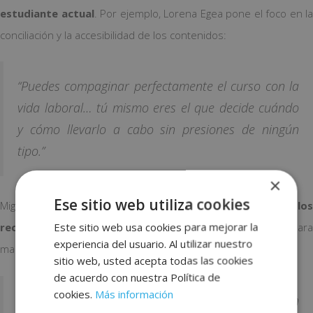
estudiante actual
. Por ejemplo, Lorena Egea pone el foco en la
conciliación y la accesibilidad de los contenidos:
“Puedes compaginar perfectamente el curso con la
vida laboral… tú mismo eres el que decide cuándo
y cómo llevarlo a cabo sin presiones de ningún
tipo.”
×
Ese sitio web utiliza cookies
Miguel Enrique López, por su parte, subraya la
utilidad de lo
Este sitio web usa cookies para mejorar la
recursos y el acompañamiento continuo
; es un impulso para
experiencia del usuario. Al utilizar nuestro
mantener la constancia incluso cuando el ritmo baja:
sitio web, usted acepta todas las cookies
de acuerdo con nuestra Política de
cookies.
Más información
“Destaco la atención de los tutores, quienes han