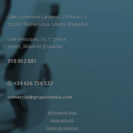
Calle Domenech Cardenal, 2 Oficina 1.4
,
Mollerussa
.
Lleida (España)
25230
Calle Velázquez 10, 1ª planta
,
Madrid (España)
28001
910 052 681
+34 636 736 532
comercial@grupoinenka.com
Información legal
Mapa del sitio
Tablón de anuncios