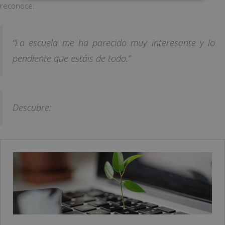
reconoce:
“La escuela me ha parecido muy interesante y lo
pendiente que estáis de todo.”
Descubre: