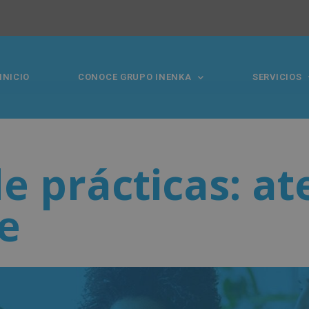
INICIO
CONOCE GRUPO INENKA
SERVICIOS
e prácticas: at
te