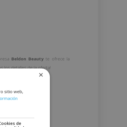
mpresa
Beldon Beauty
te ofrece la
los detalles de la oferta!
×
ro sitio web,
formación
Cookies de