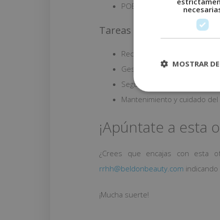
estrictame
POBLACIÓN: Madrid.
necesaria
Tareas a realizar
Recepción del cliente.
MOSTRAR DE
Gestión de la base de datos
Seguimiento y fidelización del
Mantenimiento y cuidado del 
¡Apúntate a esta o
¿Crees que encajas con esta ofe
rrhh@beldonbeauty.com
indicando
¡Mucha suerte!