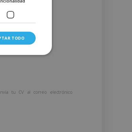
uncionalidad
PTAR TODO
nvía tu CV al correo electrónico