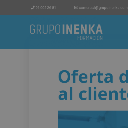
91 005 26 81
comercial@grupoinenka.com
Oferta d
al clien