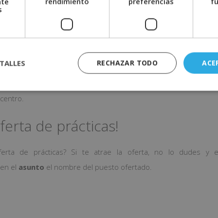
nte
rendimiento
preferencias
f
s
TALLES
RECHAZAR TODO
ACE
 con nuestro CRM.
 cliente.
centro.
ferta de prácticas!
rta de prácticas? Si te atrae la oferta, no lo dudes y e
 en el
asunto
el nombre del puesto ofertado.