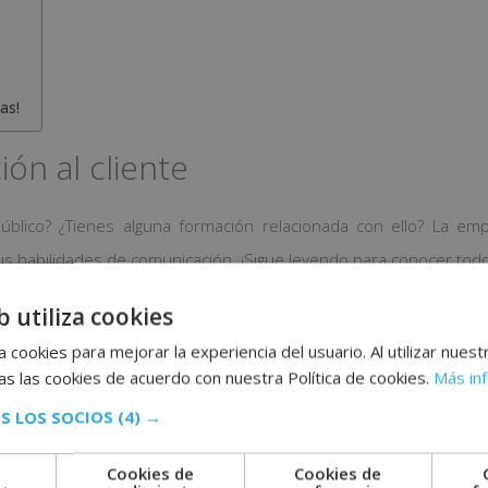
as!
ión al cliente
público? ¿Tienes alguna formación relacionada con ello? La e
s habilidades de comunicación. ¡Sigue leyendo para conocer todos 
b utiliza cookies
 cookies para mejorar la experiencia del usuario. Al utilizar nuest
 en recepción y atención al cliente.
s las cookies de acuerdo con nuestra Política de cookies.
Más in
S LOS SOCIOS
(4) →
 10:00h a 19:00h o de 12:00h a 21:00h.
rporación inmediata.
Cookies de
Cookies de