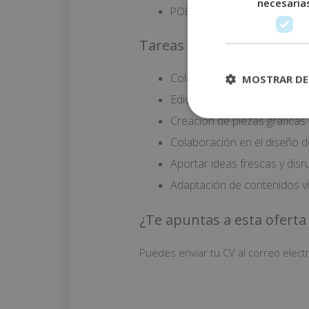
necesaria
POBLACIÓN: Murcia, prácticas
Tareas a realizar
Colaboración en el desarroll
MOSTRAR DE
Edición y retoque de imágene
Creación de piezas gráficas
Colaboración en el diseño 
Aportar ideas frescas y disr
Adaptación de contenidos vis
¿Te apuntas a esta oferta 
Puedes enviar tu CV al correo elect