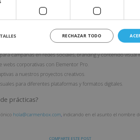
s
 online
o de identidades visuales para nuestros clientes, fusionando cre
TALLES
RECHAZAR TODO
ACE
s, diseño de plantillas, banners y cualquier material gráfico q
 para campañas en redes sociales, branding y contenido visual 
de webs corporativas con Elementor Pro.
uptivas a nuestros proyectos creativos.
uales para diferentes plataformas y formatos digitales.
de prácticas?
rónico
hola@carmenbox.com
,
indicando en el asunto el nombre d
COMPARTE ESTE POST