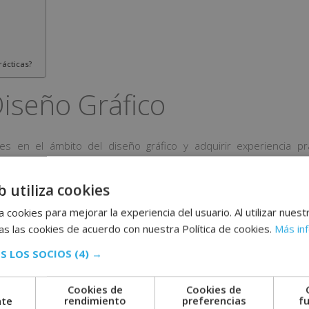
rácticas?
Diseño Gráfico
des en el ámbito del diseño gráfico y adquirir experiencia p
recemos toda la información que necesitas para avanzar en tu for
b utiliza cookies
 cookies para mejorar la experiencia del usuario. Al utilizar nuest
s las cookies de acuerdo con nuestra Política de cookies.
Más in
a en Diseño Gráfico
S LOS SOCIOS
(4) →
tudio de branding. Formado por Carmen Box y Carmen Galdur.
Cookies de
Cookies de
cio en Noviembre de 2024 y a convenir con las horas necesarias de
nte
rendimiento
preferencias
f