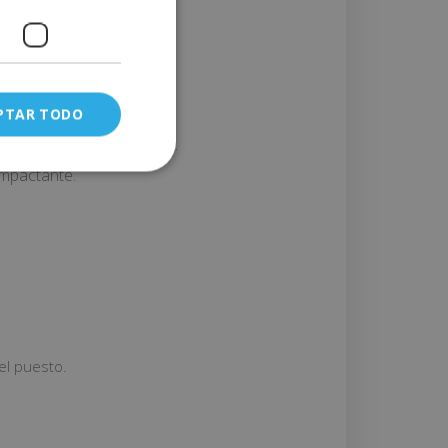
atividad y estrategia.
PTAR TODO
ue potencie nuestra marca.
impactante.
el puesto.