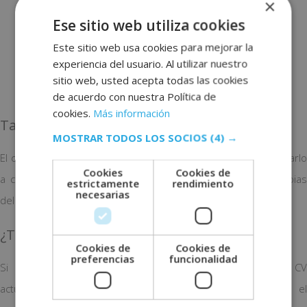
×
Puesto de trabajo: cortador/a de jamón
Ese sitio web utiliza cookies
Empresa:
Eurofirms
Este sitio web usa cookies para mejorar la
Horario: Media jornada.
experiencia del usuario. Al utilizar nuestro
Fecha límite de candidatura: 10 de enero de 2022.
sitio web, usted acepta todas las cookies
Localización: Provincia de Pontevedra.
de acuerdo con nuestra Política de
cookies.
Más información
Tareas a realizar
MOSTRAR TODOS LOS SOCIOS
(4) →
El candidato/a realizará se dedicará a cortar jamón y presentarlo
Cookies
Cookies de
a clientes en espacios comerciales, entre otras tareas propias
estrictamente
rendimiento
necesarias
del puesto.
¿Te interesa esta oferta de empleo?
Cookies de
Cookies de
preferencias
funcionalidad
Si quieres postular a este puesto de trabajo, envía tu CV
actualizado a
porrino@eurofirms.com
Recuerda indicar el