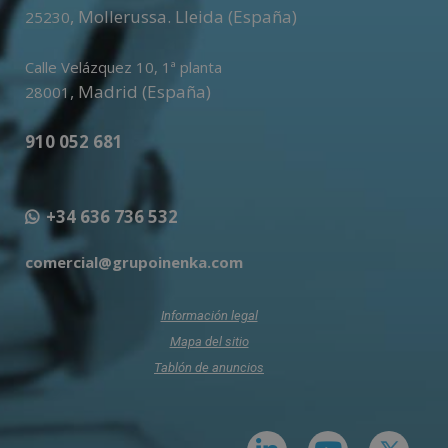
,
Mollerussa
.
Lleida (España)
25230
Calle Velázquez 10, 1ª planta
,
Madrid (España)
28001
910 052 681
+34 636 736 532
comercial@grupoinenka.com
Información legal
Mapa del sitio
Tablón de anuncios