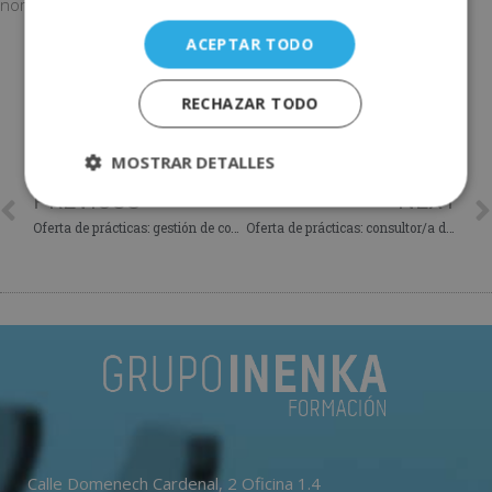
nombre de esta oferta en el asunto del correo. ¡Suerte!
ACEPTAR TODO
COMPARTE ESTE POST
RECHAZAR TODO
MOSTRAR DETALLES
PREVIOUS
NEXT
Oferta de prácticas: gestión de comunidades y de siniestros
Oferta de prácticas: consultor/a de RRHH
Calle Domenech Cardenal, 2 Oficina 1.4