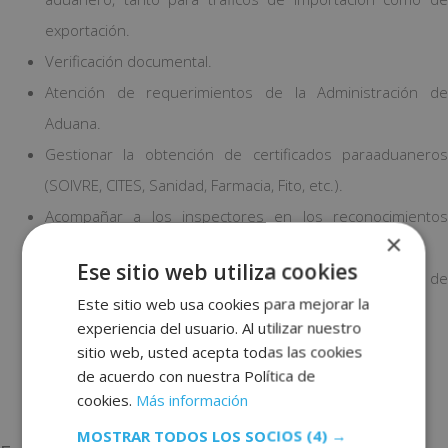
exportación.
Verificación documental.
Atención de requerimientos de la Administración de
Aduana.
Gestionar la obtención de certificados paraaduaneros
(SOIVRE, CITES, Sanidad, Farmacia, Fito, etc.).
Acompañar a los inspectores en los reconocimientos
×
físicos de mercancías.
Ese sitio web utiliza cookies
Emisión de listines para la entrega o recogida de
Este sitio web usa cookies para mejorar la
mercancías.
experiencia del usuario. Al utilizar nuestro
Coordinación de transporte terrestre.
sitio web, usted acepta todas las cookies
Resolución de incidencias.
de acuerdo con nuestra Política de
cookies.
Más información
Manejo de expedientes.
MOSTRAR TODOS LOS SOCIOS
(4) →