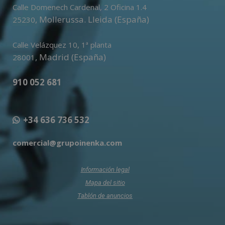
Calle Domenech Cardenal, 2 Oficina 1.4
,
Mollerussa
.
Lleida (España)
25230
Calle Velázquez 10, 1ª planta
,
Madrid (España)
28001
910 052 681
+34 636 736 532
comercial@grupoinenka.com
Información legal
Mapa del sitio
Tablón de anuncios