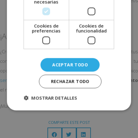
Apoyo en el área de marketing en la elaboración de vídeos
necesarias
de formación.
Actualización de la página web.
Cookies de
Cookies de
preferencias
funcionalidad
¡Apúntate a esta oferta de prácticas!
¿Crees que encajas con este perfil? Si quieres ampliar tus
conocimientos en el sector y ganar experiencia, esta es tu
ACEPTAR TODO
oportunidad. Envía tu CV al correo electrónico
servicioscorporativos@becompliance.es
indicando en el
asunto
RECHAZAR TODO
el nombre del puesto ofertado.
MOSTRAR DETALLES
¡Mucha suerte!
COMPARTE ESTE POST