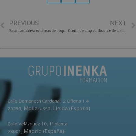
PREVIOUS
NEXT
Beca formativa en áreas de cooperación técnica
Oferta de empleo: docente de diseño de tuberías industriales
Calle Domenech Cardenal, 2 Oficina 1.4
,
Mollerussa
.
Lleida (España)
25230
Calle Velázquez 10, 1ª planta
,
Madrid (España)
28001