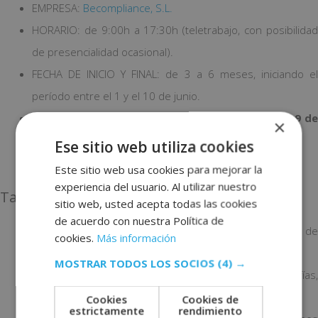
EMPRESA:
Becompliance, S.L.
HORARIO: de 9:00h a 17:30h (teletrabajo, con posibilidad
de presencialidad ocasional).
FECHA DE INICIO Y FINAL: de 3 a 6 meses, iniciando el
período entre el 1 y el 10 de junio.
FECHA LÍMITE DE PRESENTACIÓN DE LA CANDIDATURA:
9 de
×
junio.
Ese sitio web utiliza cookies
POBLACIÓN: puede ser
en remoto.
Este sitio web usa cookies para mejorar la
experiencia del usuario. Al utilizar nuestro
Tareas a realizar
sitio web, usted acepta todas las cookies
de acuerdo con nuestra Política de
Actualización y diseño de material corporativo (folders de
cookies.
Más información
publicidad de servicios).
MOSTRAR TODOS LOS SOCIOS
(4) →
Diseño y elaboración de material del cliente (infografías,
manuales de uso, guías prácticas, etc.)
Cookies
Cookies de
estrictamente
rendimiento