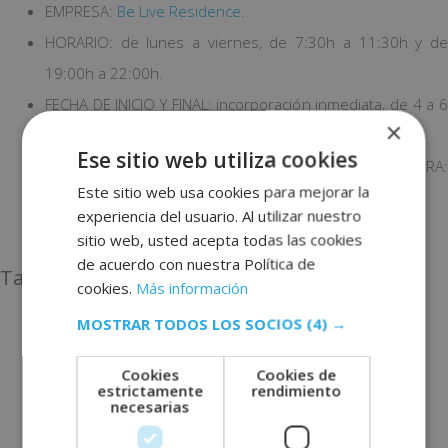
EMPRESA:
Be Live Residence
.
HORARIO: de lunes a viernes, de 7:30h a 11:30h y de
19:00h a 22:00h.
FECHA DE INICIO Y FINAL: incorporación inmediata, de 4 a 6
×
meses.
Ese sitio web utiliza cookies
FECHA LÍMITE DE PRESENTACIÓN DE LA CANDIDATURA:
Este sitio web usa cookies para mejorar la
diciembre.
experiencia del usuario. Al utilizar nuestro
LOCALIZACIÓN: Calle Caracas, 17, 28010, Madrid.
sitio web, usted acepta todas las cookies
de acuerdo con nuestra Política de
Tareas a realizar
cookies.
Más información
MOSTRAR TODOS LOS SOCIOS
(4) →
Recepción de llamadas.
Recepción paquetería.
Cookies
Cookies de
Atención al cliente.
estrictamente
rendimiento
necesarias
Resolución de incidencias.