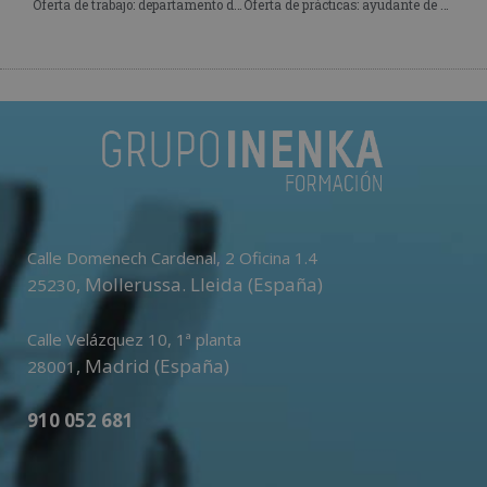
Oferta de trabajo: departamento de enoturismo
Oferta de prácticas: ayudante de camarero/a
Calle Domenech Cardenal, 2 Oficina 1.4
,
Mollerussa
.
Lleida (España)
25230
Calle Velázquez 10, 1ª planta
,
Madrid (España)
28001
910 052 681