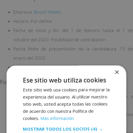
Empresa:
Bossh Hotels
Horario: Por definir.
Fecha de inicio y fin: del 1 de febrero hasta el 1 de
octubre del 2020. Posibilidad de contratación.
Fecha límite de presentación de la candidatura: 15 de
enero del 2020.
Localización: Santiago de Compostela.
×
Ese sitio web utiliza cookies
Funciones
Este sitio web usa cookies para mejorar la
Realizar el análisis diario del pick-up, competencia y
experiencia del usuario. Al utilizar nuestro
sitio web, usted acepta todas las cookies
posicionamiento de precios.
de acuerdo con nuestra Política de
Supervisar el rendimiento del mercado y el rendimiento
cookies.
Más información
de los canales y segmentos.
MOSTRAR TODOS LOS SOCIOS
(4) →
Controlar el volumen de ventas a través de los diferentes