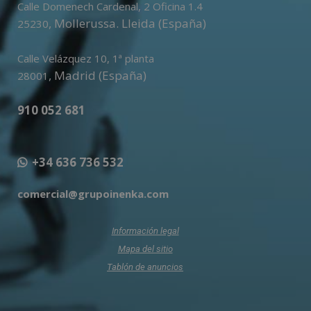
Calle Domenech Cardenal, 2 Oficina 1.4
,
Mollerussa
.
Lleida (España)
25230
Calle Velázquez 10, 1ª planta
,
Madrid (España)
28001
910 052 681
+34 636 736 532
comercial@grupoinenka.com
Información legal
Mapa del sitio
Tablón de anuncios