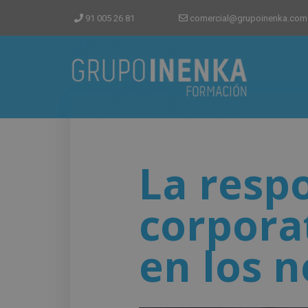
91 005 26 81
comercial@grupoinenka.com
La respo
corpora
en los n