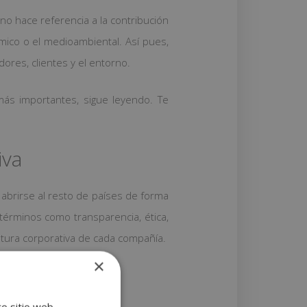
ino hace referencia a la contribución
ómico o el medioambiental. Así pues,
ores, clientes y el entorno.
más importantes, sigue leyendo. Te
iva
o abrirse al resto de países de forma
érminos como transparencia, ética,
ltura corporativa de cada compañía.
×
ro sitio web,