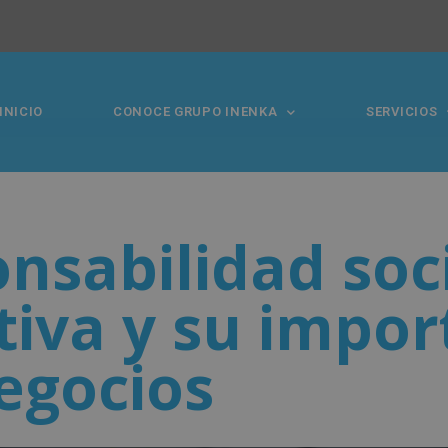
INICIO
CONOCE GRUPO INENKA
SERVICIOS
nsabilidad soc
tiva y su impor
egocios