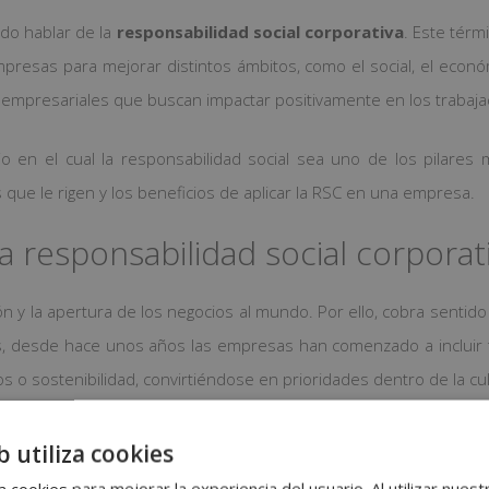
do hablar de la
responsabilidad social corporativa
. Este térm
mpresas para mejorar distintos ámbitos, como el social, el econ
s empresariales que buscan impactar positivamente en los trabajad
o en el cual la responsabilidad social sea uno de los pilares 
 que le rigen y los beneficios de aplicar la RSC en una empresa.
la responsabilidad social corporat
ión y la apertura de los negocios al mundo. Por ello, cobra sentid
 desde hace unos años las empresas han comenzado a incluir t
 o sostenibilidad, convirtiéndose en prioridades dentro de la cu
a se rige por 4 principios inamovibles. Estos son:
b utiliza cookies
 cookies para mejorar la experiencia del usuario. Al utilizar nuest