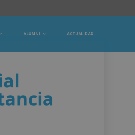
ALUMNI
ACTUALIDAD
ial
tancia