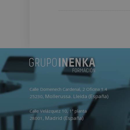
Calle Domenech Cardenal, 2 Oficina 1.4
,
Mollerussa
.
Lleida (España)
25230
Calle Velázquez 10, 1ª planta
,
Madrid (España)
28001