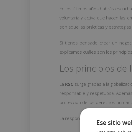
En los últimos años habrás escucha
voluntaria y activa que hacen las e
son aquellas prácticas y estrategia
Si tienes pensado crear un negoci
explicamos cuáles son los principios
Los principios de 
La
RSC
surge gracias a la globalizac
responsable y respetuosa. Además,
protección de los derechos humanos
La responsabilidad social corporativ
Ese sitio we
Este sitio web usa