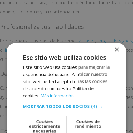
mejoran tu salud física, sino que también fomentan el trabajo en
equipo, la disciplina y la resistencia mental.
Profesionaliza tus habilidades
Profesionalizar tus habilidades como
tatuador
,
lengua de signos
×
o
interiorismo
puede ser extremadamente beneficioso. Esto
Ese sitio web utiliza cookies
cursos están en tendencia y mejoran tu empleabilidad.
Este sitio web usa cookies para mejorar la
Desarrollo Personal
experiencia del usuario. Al utilizar nuestro
sitio web, usted acepta todas las cookies
Cursos de
mindfulness
,
psicología holística
o liderazgo puede
de acuerdo con nuestra Política de
cookies.
Más información
ayudarte a desarrollarte de manera integral. Estas habilidades
MOSTRAR TODOS LOS SOCIOS
(4) →
blandas son altamente valoradas y pueden marcar la diferencia
en tu carrera.
Cookies
Cookies de
estrictamente
rendimiento
Escuelas que Pertenecen a Grupo
necesarias