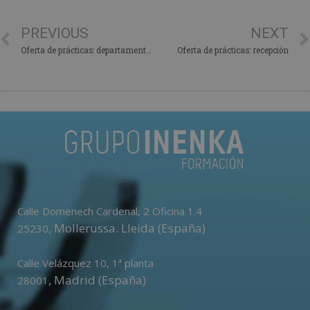
PREVIOUS
NEXT
Oferta de prácticas: departamento de marketing
Oferta de prácticas: recepción
Calle Domenech Cardenal, 2 Oficina 1.4
,
Mollerussa
.
Lleida (España)
25230
Calle Velázquez 10, 1ª planta
,
Madrid (España)
28001