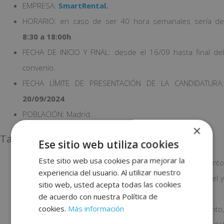
EMPRESA:
SmartRental
.
HORARIO: en caso de ser 40 hora semanales sería de
8:30 a 18:00h
.
FECHA DE INICIO Y FINAL: desde el 16/09 hasta final del
convenio.
FECHA LÍMITE DE PRESENTACIÓN DE LA CANDIDATURA:
20/09/2024
.
POBLACIÓN: Madrid.
×
Tareas a realizar
Ese sitio web utiliza cookies
Este sitio web usa cookies para mejorar la
Apoyo a la dirección del hotel en el control y seguimiento
experiencia del usuario. Al utilizar nuestro
de cumplimiento de los estándares de calidad del hotel y
sitio web, usted acepta todas las cookies
del resto de políticas corporativas del grupo.
de acuerdo con nuestra Política de
cookies.
Más información
Previsión de cobertura de servicio de cada departamento,