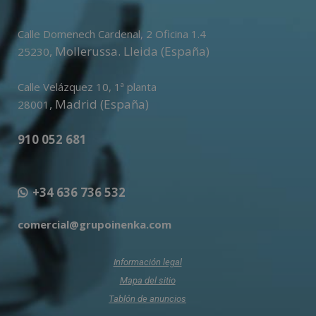
Calle Domenech Cardenal, 2 Oficina 1.4
,
Mollerussa
.
Lleida (España)
25230
Calle Velázquez 10, 1ª planta
,
Madrid (España)
28001
910 052 681
+34 636 736 532
comercial@grupoinenka.com
Información legal
Mapa del sitio
Tablón de anuncios