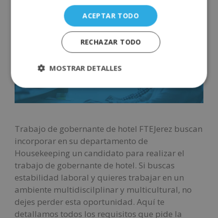
ACEPTAR TODO
RECHAZAR TODO
MOSTRAR DETALLES
Trabajo de gobernante de hotel FTEJerez buscan
incorporar en su departamento de
Housekeeping un candidato para realizar el
trabajo de gobernante de hotel. Si buscas
estabilidad laboral y quieres trabajar en un
ambiente multidiscilplinar y multicultural, no
dejes perder esta oportunidad. Aquí te
detallamos todos los requisitos que pide la