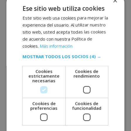
×
incorporarse a su equipo y realizar el trabajo de
Ese sitio web utiliza cookies
técnico de selección. Si has estudiado Recursos
Este sitio web usa cookies para mejorar la
Humanos y buscas trabajo de ello, no dejes
experiencia del usuario. Al utilizar nuestro
perder esta oportunidad. A continuación te
sitio web, usted acepta todas las cookies
detallamos la oferta. Descripción del puesto
de acuerdo con nuestra Política de
Puesto de trabajo: Técnico de selección …
Leer
cookies.
Más información
más
MOSTRAR TODOS LOS SOCIOS
(4) →
Ofertas de empleo y prácticas
Cookies
Cookies de
estrictamente
rendimiento
Deja un comentario
necesarias
Cookies de
Cookies de
Oferta de trabajo: Gobernante de
preferencias
funcionalidad
hotel
17 febrero, 2020
por
Marketing