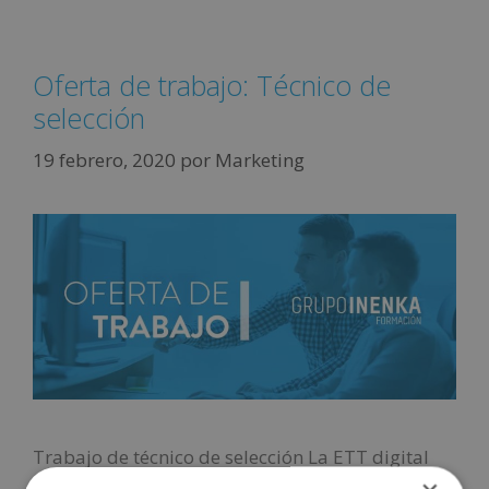
Oferta de trabajo: Técnico de
selección
19 febrero, 2020
por
Marketing
Trabajo de técnico de selección La ETT digital
Jobandtalent busca un candidato para