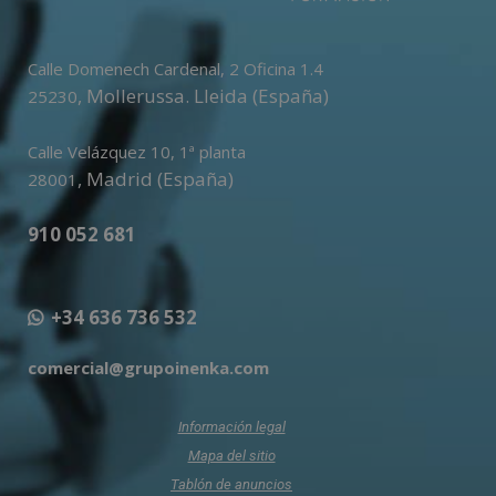
Calle Domenech Cardenal, 2 Oficina 1.4
,
Mollerussa
.
Lleida (España)
25230
Calle Velázquez 10, 1ª planta
,
Madrid (España)
28001
910 052 681
+34 636 736 532
comercial@grupoinenka.com
Información legal
Mapa del sitio
Tablón de anuncios