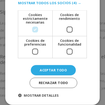
afrontarlo con actitud positiva. Toma nota.
MOSTRAR TODOS LOS SOCIOS
(4) →
Sigue un periodo de adaptación
Cookies
Cookies de
estrictamente
rendimiento
necesarias
La planificación y la organización son los mejores aliados a la hora
de afrontar la rutina de nuevo. Por lo que, retoma los horarios
progresivamente, y junto a tu familia, antes de la incorporación al
Cookies de
Cookies de
preferencias
funcionalidad
trabajo y al colegio.
Reintroduce los hábitos alimenticios y el
deporte
ACEPTAR TODO
Retomar los hábitos saludables te hará sentir mejor. Evita las
dietas de choque y planea una dieta equilibrada. Asimismo,
RECHAZAR TODO
retoma el ejercicio físico entre una media hora y hora diaria, ya
sea ir andar o a clases de pilates tres veces a la semana.
MOSTRAR DETALLES