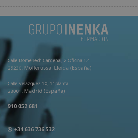
Calle Domenech Cardenal, 2 Oficina 1.4
,
Mollerussa
.
Lleida (España)
25230
Calle Velázquez 10, 1ª planta
,
Madrid (España)
28001
910 052 681
+34 636 736 532