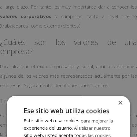
a largo plazo. Por tanto, es muy importante dar a conocer los
valores corporativos
y cumplirlos, tanto a nivel intern
(trabajadores) como externo (clientes).
¿Cuáles son los valores de una
empresa?
Para alcanzar el éxito empresarial y social, aquí te explicamos
algunos de los valores más representados actualmente por las
empresas. Seguramente identifiques unos cuantos.
Transparencia
×
Ese sitio web utiliza cookies
Consiste en comunicar las acciones que se realizan desde la
Este sitio web usa cookies para mejorar la
empresa, tanto a nivel interno como externo. La comunicación es
experiencia del usuario. Al utilizar nuestro
la principal vía para promover la transparencia empresarial, por lo
sitio web, usted acepta todas las cookies