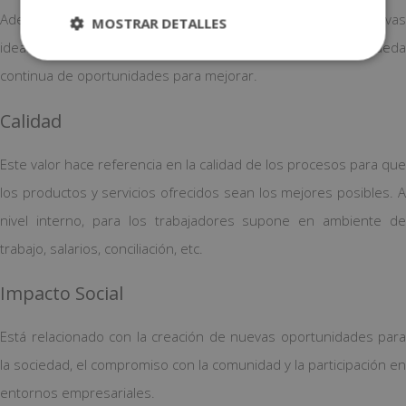
Además de referirse al desarrollo e implementación de nuevas
MOSTRAR DETALLES
ideas, la innovación está relacionada con el cambio y la búsqueda
continua de oportunidades para mejorar.
Calidad
Este valor hace referencia en la calidad de los procesos para que
los productos y servicios ofrecidos sean los mejores posibles. A
nivel interno, para los trabajadores supone en ambiente de
trabajo, salarios, conciliación, etc.
Impacto Social
Está relacionado con la creación de nuevas oportunidades para
la sociedad, el compromiso con la comunidad y la participación en
entornos empresariales.