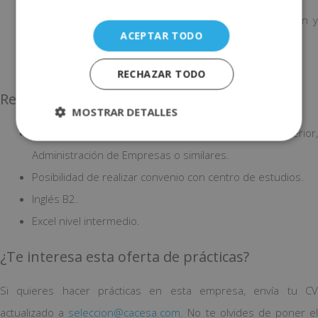
Conocimientos de diferentes sistemas para la gestión y
ACEPTAR TODO
seguimiento de los servicios de transporte.
Atención a clientes y usuarios.
RECHAZAR TODO
Requisitos
MOSTRAR DETALLES
Estudiante de Transporte y Logística, Comercio Exterior,
Administración de Empresas o similares.
Posibilidad de realizar convenio con centro de estudios.
Inglés B2.
Excel nivel intermedio.
¿Te interesa esta oferta de prácticas?
Si quieres hacer prácticas en esta empresa, envía tu CV
actualizado a
seleccion@cacesa.com
. No te olvides de poner el