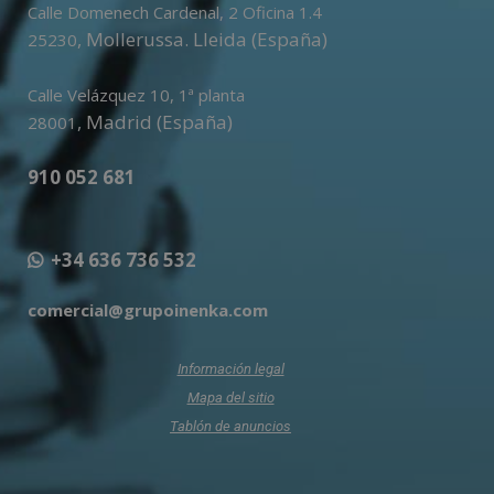
Calle Domenech Cardenal, 2 Oficina 1.4
,
Mollerussa
.
Lleida (España)
25230
Calle Velázquez 10, 1ª planta
,
Madrid (España)
28001
910 052 681
+34 636 736 532
comercial@grupoinenka.com
Información legal
Mapa del sitio
Tablón de anuncios