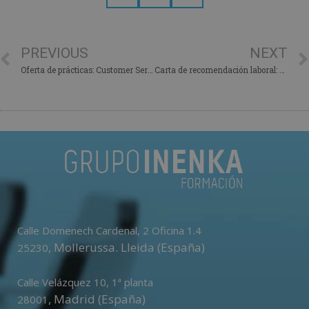
PREVIOUS
NEXT
Oferta de prácticas: Customer Service – De’Longhi Electrodomésticos España
Carta de recomendación laboral: cómo pedirla y qué debe incluir
Calle Domenech Cardenal, 2 Oficina 1.4
,
Mollerussa
.
Lleida (España)
25230
Calle Velázquez 10, 1ª planta
,
Madrid (España)
28001