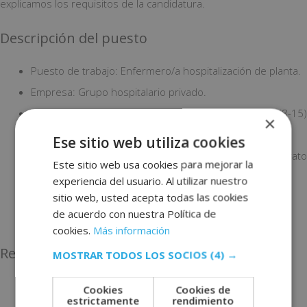
explicamos los requisitos de la candidatura.
Descripción del puesto
Puesto de trabajo: Enfermero/a hospitalización de planta.
Empresa: Grupo hospitalario privado.
Horario: Jornada completa, turnos rotativos mañana (8-15)
×
tarde (15-22) y noche (22-8).
Ese sitio web utiliza cookies
Fecha de Inicio y Final: Incorporación inmediata, contrato
Este sitio web usa cookies para mejorar la
indefinido.
experiencia del usuario. Al utilizar nuestro
sitio web, usted acepta todas las cookies
Localización: Huesca.
de acuerdo con nuestra Política de
Tareas a realizar: Atención y cuidado del paciente.
cookies.
Más información
Requisitos
MOSTRAR TODOS LOS SOCIOS
(4) →
Cookies
Cookies de
estrictamente
rendimiento