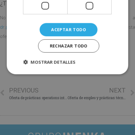
¿Te interesa esta oferta de empleo?
No dejes perder esta oportunidad y envía tu CV a
dr.peracho@hotmail.com
Recuerda indicar el nombre de esta
ACEPTAR TODO
oferta en el asunto del correo. ¡Mucha suerte!
RECHAZAR TODO
COMPARTE ESTE POST
MOSTRAR DETALLES
PREVIOUS
NEXT
Oferta de prácticas: operations intern
Oferta de empleo y prácticas: técnico en micropigmentación