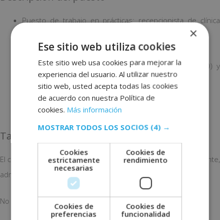
Puesto de trabajo en prácticas: recepcionista de clínica
×
dental.
Ese sitio web utiliza cookies
Empresa: Arapiles Dental.
Este sitio web usa cookies para mejorar la
Horario: de lunes a jueves (de 10-14 y de 15 a 20) y
experiencia del usuario. Al utilizar nuestro
viernes (de 10-14 y de 15 a 18).
sitio web, usted acepta todas las cookies
Fecha de inicio: incorporación inmediata.
de acuerdo con nuestra Política de
cookies.
Más información
Localización: Zona Quevedo (Madrid).
MOSTRAR TODOS LOS SOCIOS
(4) →
Tareas a realizar
Cookies
Cookies de
El candidato/a realizará tareas de recepción, atención al paciente,
estrictamente
rendimiento
necesarias
administración y gestión.
No se requiere experiencia previa.
Cookies de
Cookies de
preferencias
funcionalidad