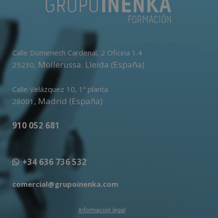
Calle Domenech Cardenal, 2 Oficina 1.4
,
Mollerussa
.
Lleida (España)
25230
Calle Velázquez 10, 1ª planta
,
Madrid (España)
28001
910 052 681
+34 636 736 532
comercial@grupoinenka.com
Información legal