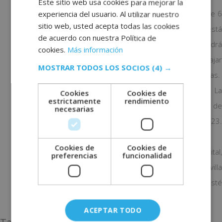
Este sitio web usa cookies para mejorar la
Fecha de inicio y final: Las prácticas tendrán duración de 6
experiencia del usuario. Al utilizar nuestro
sitio web, usted acepta todas las cookies
a 12 meses. Si la empresa valora que el empleado está
de acuerdo con nuestra Política de
capacitado para trabajar independiente, se le podrá
cookies.
Más información
ofrecer condiciones para cambiar el contrato y trabajar
MOSTRAR TODOS LOS SOCIOS
(4) →
indefinido en la empresa durante el contrato de prácticas.
Fecha límite de presentación de la candidatura: La
Cookies
Cookies de
estrictamente
rendimiento
candidatura tendrá una fecha límite de presentación de
necesarias
curriculums hasta el próximo 15 de febrero de 2023.
Cuanto antes se inscriban mejor.
Cookies de
Cookies de
Localización: El puesto a cubrir está en Córdoba capital,
preferencias
funcionalidad
pero a corto plazo se abrirán nuevos centros en Sevilla
capital, en Granada, en Málaga y en Lisboa. Quien esté
interesado puede detallar el centro que prefiera.
ACEPTAR TODO