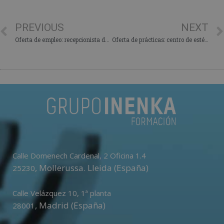
PREVIOUS
NEXT
Oferta de empleo: recepcionista de clínica dental en Madrid
Oferta de prácticas: centro de estética en Alicante
Calle Domenech Cardenal, 2 Oficina 1.4
,
Mollerussa
.
Lleida (España)
25230
Calle Velázquez 10, 1ª planta
,
Madrid (España)
28001