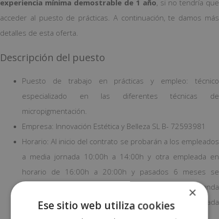
experiencia mínima demostrable de 1 año
, si no tendría que
acceder al puesto de prácticas. A continuación, te damos más
detalles de esta oferta.
Descripción del puesto
Puesto de trabajo en prácticas y empleo: técnico
especializado en las diferentes técnicas de
micropigmentación.
Empresa: Innovación Estética y Belleza SL B- 72593981
Horario: Al inicio del contrato se probarán a los empleados
a media jornada 10:00h a 14:00h y otra empleada en
horario de 16:00h a 20:00h y pasados 6 meses se
ampliará a jornada completa. Si la agenda lo demanda
×
podrá ofrecérsele al empleado el cambio a jornada
Ese sitio web utiliza cookies
completa antes de los seis meses indicados.