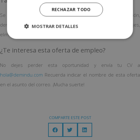
Tareas a realizar
RECHAZAR TODO
Se realizarán todo tipos de trabajo de micropigmentación,
dermapen, hyaluronpen, plasmapen, eliminación de tatuajes,
MOSTRAR DETALLES
eliminación de varices.
¿Te interesa esta oferta de empleo?
No dejes perder esta oportunidad y envía tu CV a
hola@demindu.com
Recuerda indicar el nombre de esta oferta
en el asunto del correo. ¡Mucha suerte!
COMPARTE ESTE POST