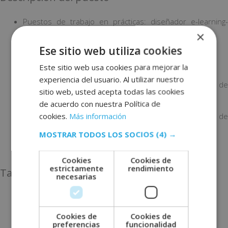
Puestos de trabajo en prácticas: diseñador e-learning-
×
Scorm.
Ese sitio web utiliza cookies
Empresa:
AFAEMME
Este sitio web usa cookies para mejorar la
Horario: 15h a la semana.
experiencia del usuario. Al utilizar nuestro
Fecha de inicio y final: Del 1 de junio hasta el 31 de julio de
sitio web, usted acepta todas las cookies
2021.
de acuerdo con nuestra Política de
cookies.
Más información
Fecha límite de presentación de la candidatura: 31 de
mayo de 2021.
MOSTRAR TODOS LOS SOCIOS
(4) →
Localización: Barcelona.
Cookies
Cookies de
estrictamente
rendimiento
Tareas a realizar
necesarias
Diseño de Moodle para alojar cursos online.
Diseño de contenidos interactivos con Scorm.
Cookies de
Cookies de
preferencias
funcionalidad