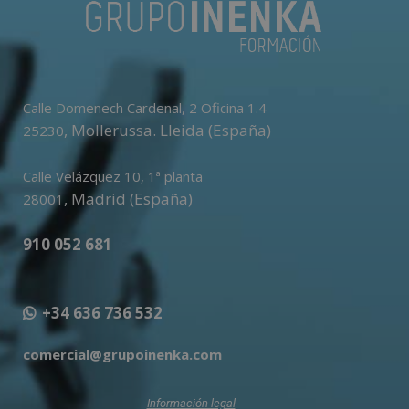
Calle Domenech Cardenal, 2 Oficina 1.4
,
Mollerussa
.
Lleida (España)
25230
Calle Velázquez 10, 1ª planta
,
Madrid (España)
28001
910 052 681
+34 636 736 532
comercial@grupoinenka.com
Información legal