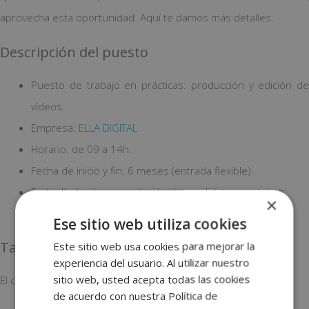
aprovecha esta oportunidad. Aquí te damos más detalles.
Descripción del puesto
Puesto de trabajo en prácticas: producción y edición de
vídeos.
Empresa:
ELLA DIGITAL
Horario: de 09 a 14h.
Fecha de inicio y fin: 6 meses (entrada flexible).
Fecha límite de presentación de candidatura: octubre.
×
Localización: Madrid.
Ese sitio web utiliza cookies
Tareas a realizar
Este sitio web usa cookies para mejorar la
experiencia del usuario. Al utilizar nuestro
sitio web, usted acepta todas las cookies
El candidato/a ofrecerá apoyo en:
de acuerdo con nuestra Política de