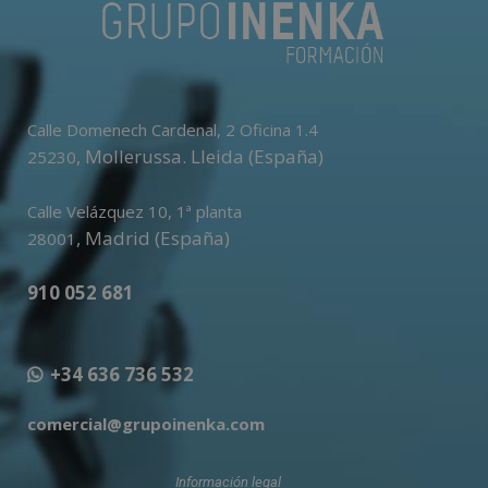
Calle Domenech Cardenal, 2 Oficina 1.4
,
Mollerussa
.
Lleida (España)
25230
Calle Velázquez 10, 1ª planta
,
Madrid (España)
28001
910 052 681
+34 636 736 532
comercial@grupoinenka.com
Información legal