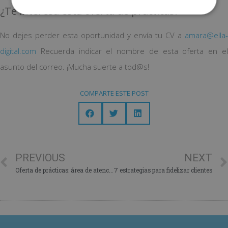
¿Te interesa esta oferta de prácticas?
No dejes perder esta oportunidad y envía tu CV a
amara@ella-
digital.com
Recuerda indicar el nombre de esta oferta en el
asunto del correo. ¡Mucha suerte a tod@s!
COMPARTE ESTE POST
PREVIOUS
NEXT
Oferta de prácticas: área de atención al cliente
7 estrategias para fidelizar clientes