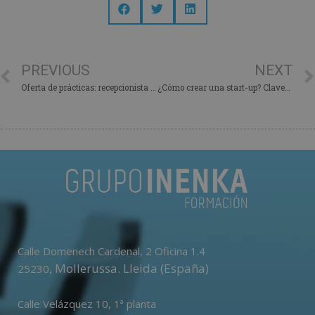
PREVIOUS
NEXT
Oferta de prácticas: recepcionista de hotel en Valencia
¿Cómo crear una start-up? Claves sobre este negocio
Calle Domenech Cardenal, 2 Oficina 1.4
,
Mollerussa
.
Lleida (España)
25230
Calle Velázquez 10, 1ª planta