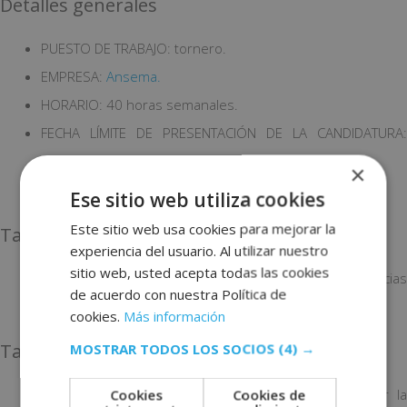
Detalles generales
PUESTO DE TRABAJO: tornero.
EMPRESA:
Ansema.
HORARIO: 40 horas semanales.
FECHA LÍMITE DE PRESENTACIÓN DE LA CANDIDATURA:
15/04/2023.
×
LOCALIZACIÓN: Marchena, Sevilla.
Ese sitio web utiliza cookies
Este sitio web usa cookies para mejorar la
Tareas a realizar en el puesto de tornero
experiencia del usuario. Al utilizar nuestro
sitio web, usted acepta todas las cookies
Mecanizado de piezas unitarias y en serie con tolerancias
de acuerdo con nuestra Política de
exigentes en algunos casos.
cookies.
Más información
MOSTRAR TODOS LOS SOCIOS
(4) →
Tareas a realizar en el puesto de soldador
Cookies
Cookies de
Interpretar los pedidos y los planos para preparar la