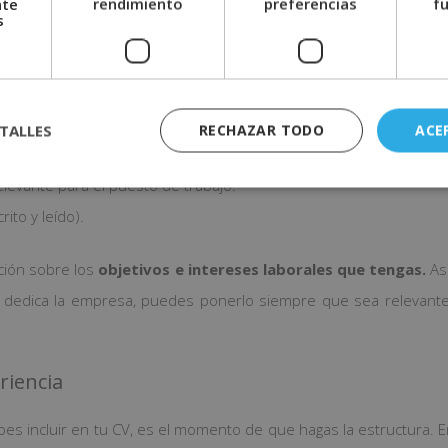
nte
rendimiento
preferencias
f
los niveles de estudios
. Y si no cuentas con estudios universi
s
do. Eso sí,
si has estado en el extranjero estudiando, debes i
luir sobre tu formación es:
TALLES
RECHAZAR TODO
ACE
os donde lo has cursado.
evante para el puesto de trabajo.
ito y leído).
ación sobre los
objetivos e intereses laborales que tengas.
As
 dedica la empresa, puedes ponerlo siempre que sea relevante
riencia
es incluir en tu CV, es el momento de que hagas la estructura. 