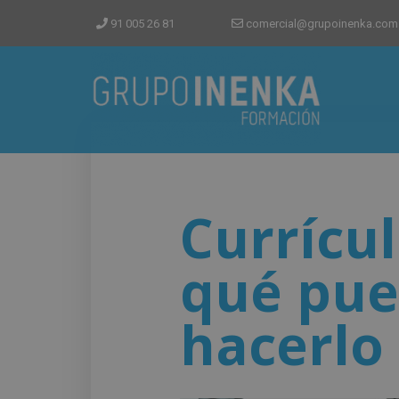
91 005 26 81
comercial@grupoinenka.com
Currícul
qué pue
hacerlo