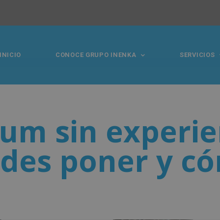
INICIO
CONOCE GRUPO INENKA
SERVICIOS
um sin experie
des poner y c