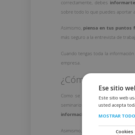
correctamente, debes
informart
sobre todo lo que puedes aportar a 
Asimismo,
piensa en tus puntos 
más seguro a la entrevista de trabaj
Cuando tengas toda la información
empresa.
¿Cómo hacer un cu
Ese sitio we
Como se trata de un currículum s
Este sitio web usa
usted acepta toda
seminarios de temáticas que no te
información de relleno
que no res
MOSTRAR TODO
Asimismo, se da por hecho que si 
Cookies