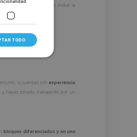
uncionalidad
tarios, solo es necesario incluir la
ncluirlo
.
PTAR TODO
imismo, si cuentas con
experiencia
 y hayas estado trabajando por un
En
bloques diferenciados y en una