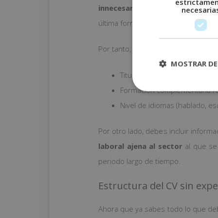
estrictame
innecesario que incluyas todos 
necesaria
última formación que hayas termina
Por tanto, lo primero que debes inc
MOSTRAR DE
Titulación y centro de estudi
Formación complementaria rel
Nivel de idiomas (hablado, escr
Por otro lado, debes incluir inform
laboral ajena al sector
al que se
periodo largo de tiempo.
Estructura del CV sin expe
Ahora que ya sabes todo lo que deb