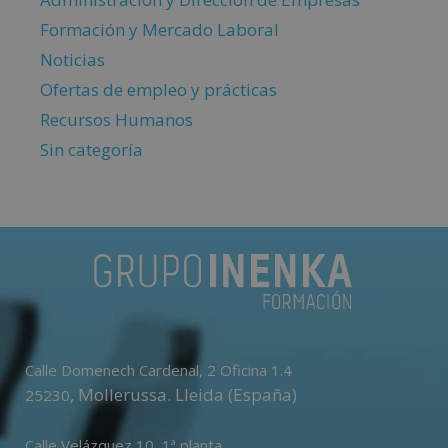
Formación y Mercado Laboral
Noticias
Ofertas de empleo y prácticas
Recursos Humanos
Sin categoría
Calle Domenech Cardenal, 2 Oficina 1.4
,
Mollerussa
.
Lleida (España)
25230
Calle Velázquez 10, 1ª planta