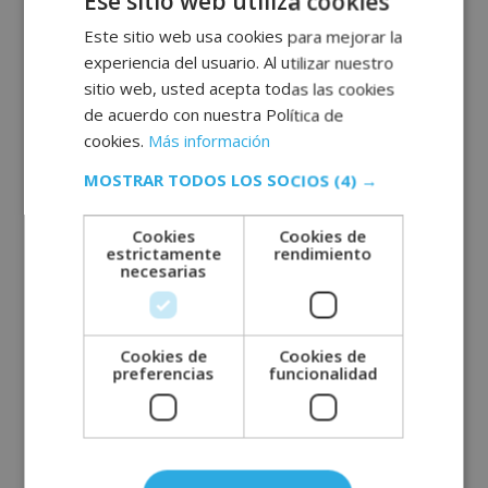
Ese sitio web utiliza cookies
Este sitio web usa cookies para mejorar la
experiencia del usuario. Al utilizar nuestro
sitio web, usted acepta todas las cookies
de acuerdo con nuestra Política de
cookies.
Más información
A
MOSTRAR TODOS LOS SOCIOS
(4) →
l
t
Cookies
Cookies de
estrictamente
rendimiento
e
necesarias
r
n
a
Cookies de
Cookies de
t
preferencias
funcionalidad
i
v
Entradas recientes
e
: