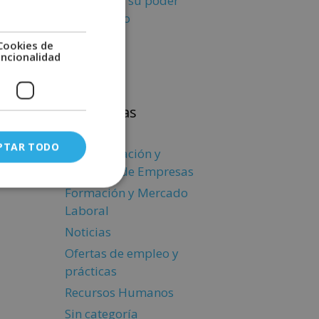
familiares: su poder
terapéutico
Cookies de
uncionalidad
Categorías
PTAR TODO
Administración y
Dirección de Empresas
Formación y Mercado
Laboral
Noticias
Ofertas de empleo y
prácticas
Recursos Humanos
Sin categoría