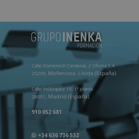
e
r
n
a
t
i
v
e
Calle Domenech Cardenal, 2 Oficina 1.4
:
,
Mollerussa
.
Lleida (España)
25230
Calle Velázquez 10, 1ª planta
,
Madrid (España)
28001
910 052 681
+34 636 736 532