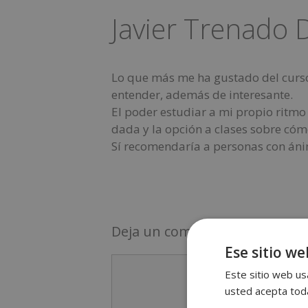
Javier Trenado 
Lo que más me ha gustado del curso 
entender, además de interesante.
El poder estudiar a mi propio ritmo
dada y la opción a clases sobre cóm
Sí recomendaría a personas con án
Deja un comentario
Ese sitio we
Este sitio web usa
usted acepta toda