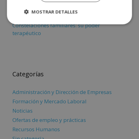
Grupo Inenka vuelve a conseguir el Sello Cum
MOSTRAR DETALLES
Laude de Emagister en 2026
Constelaciones familiares: su poder
terapéutico
Categorías
Administración y Dirección de Empresas
Formación y Mercado Laboral
Noticias
Ofertas de empleo y prácticas
Recursos Humanos
Sin categoría