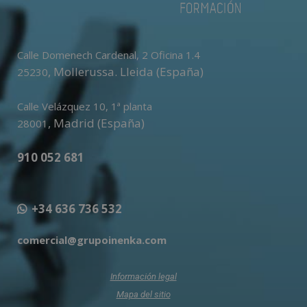
Calle Domenech Cardenal, 2 Oficina 1.4
,
Mollerussa
.
Lleida (España)
25230
Calle Velázquez 10, 1ª planta
,
Madrid (España)
28001
910 052 681
+34 636 736 532
comercial@grupoinenka.com
Información legal
Mapa del sitio